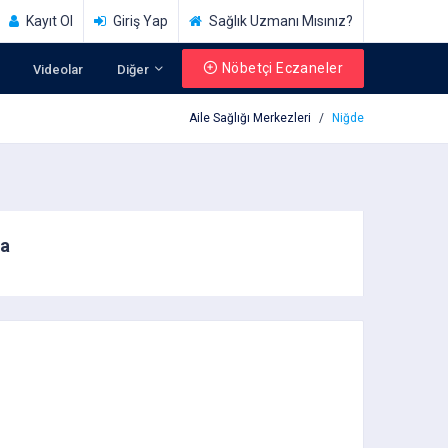
Kayıt Ol
Giriş Yap
Sağlık Uzmanı Mısınız?
Nöbetçi Eczaneler
Videolar
Diğer
Aile Sağlığı Merkezleri
Niğde
da