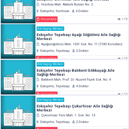
Hızırbey Mah. Atatürk Bulvarı No: 2
Eskişehir, Sivrihisar
4 Doktor
Görüntüle
173
Aile Sağlığı Merkezi
Eskişehir Tepebaşı Aşağı Söğütönü Aile Sağlığı
Merkezi
Aşağısöğütönü Mah. 1531 Sok. No: 11 (TOKİ Konutları)
Eskişehir, Tepebaşı
2 Doktor
Görüntüle
173
Aile Sağlığı Merkezi
Eskişehir Tepebaşı Batıkent Gökkuşağı Aile
Sağlığı Merkezi
Batıkent Mah. Prof. Dr. Nusret Fişek Sok. No: 4
Eskişehir, Tepebaşı
4 Doktor
Görüntüle
173
Aile Sağlığı Merkezi
Eskişehir Tepebaşı Çukurhisar Aile Sağlığı
Merkezi
Çukurhisar Yeni Mah. 1. Sok. No: 13
Eskişehir, Tepebaşı
2 Doktor