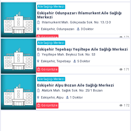
Aile Sağlığı Merkezi
Eskişehir Odunpazarı Ihlamurkent Aile Sağlığı
Merkezi
Ihlamurkent Mah. Gökçeada Sok. No: 13 /2-3
Eskişehir, Odunpazarı
3 Doktor
Görüntüle
171
Aile Sağlığı Merkezi
Eskişehir Tepebaşı Yeşiltepe Aile Sağlığı Merkezi
Yeşiltepe Mah. Beykoz Sok. No: 53
Eskişehir, Tepebaşı
5 Doktor
Görüntüle
171
Aile Sağlığı Merkezi
Eskişehir Alpu Bozan Aile Sağlığı Merkezi
Atatürk Mah. Sağlık Sok. No: 25/1 Bozan
Eskişehir, Alpu
1 Doktor
Görüntüle
172