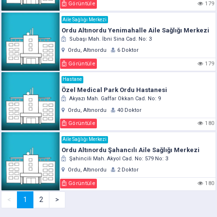
Görüntüle
179
Aile Sağlığı Merkezi
Ordu Altınordu Yenimahalle Aile Sağlığı Merkezi
Subaşı Mah. İbni Sina Cad. No: 3
Ordu, Altınordu
6 Doktor
Görüntüle
179
Hastane
Özel Medical Park Ordu Hastanesi
Akyazı Mah. Gaffar Okkan Cad. No: 9
Ordu, Altınordu
40 Doktor
Görüntüle
180
Aile Sağlığı Merkezi
Ordu Altınordu Şahancılı Aile Sağlığı Merkezi
Şahincili Mah. Akyol Cad. No: 579 No: 3
Ordu, Altınordu
2 Doktor
Görüntüle
180
<
1
2
>