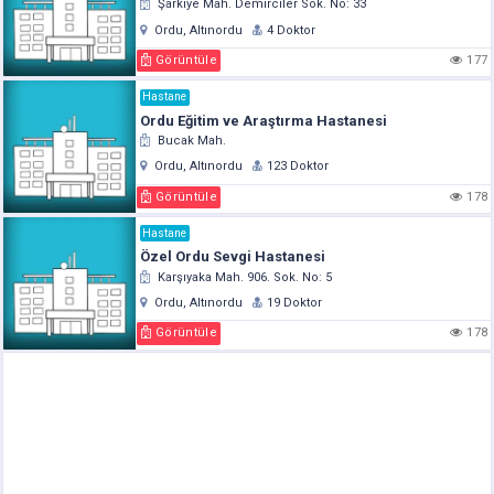
Şarkiye Mah. Demirciler Sok. No: 33
Ordu, Altınordu
4 Doktor
Görüntüle
177
Hastane
Ordu Eğitim ve Araştırma Hastanesi
Bucak Mah.
Ordu, Altınordu
123 Doktor
Görüntüle
178
Hastane
Özel Ordu Sevgi Hastanesi
Karşıyaka Mah. 906. Sok. No: 5
Ordu, Altınordu
19 Doktor
Görüntüle
178