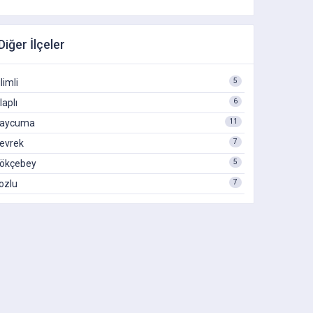
Diğer İlçeler
5
ilimli
6
laplı
11
aycuma
7
evrek
5
ökçebey
7
ozlu