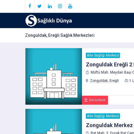
Zonguldak, Ereğli Sağlık Merkezleri
Aile Sağlığı Merkezi
Zonguldak Ereğli 2 
Müftü Mah. Meydan Başı Cad
Zonguldak, Ereğli
1 
Görüntüle
Aile Sağlığı Merkezi
Zonguldak Merkez R
Rat Mah. 3. Durak Rat Cami