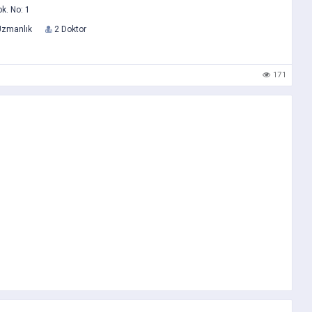
k. No: 1
Uzmanlık
2 Doktor
171