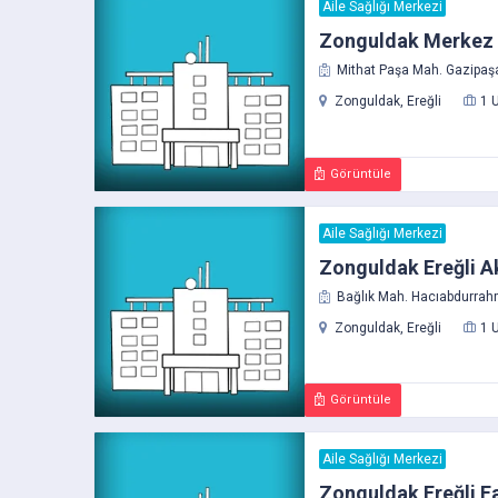
Aile Sağlığı Merkezi
Zonguldak Merkez M
Mithat Paşa Mah. Gazipaşa 
Zonguldak, Ereğli
1 
Görüntüle
Aile Sağlığı Merkezi
Zonguldak Ereğli Ak
Bağlık Mah. Hacıabdurrah
Zonguldak, Ereğli
1 
Görüntüle
Aile Sağlığı Merkezi
Zonguldak Ereğli Fa