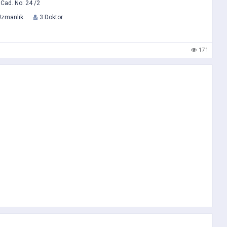
Cad. No: 24 /2
Uzmanlık
3 Doktor
171