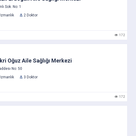
ı Sok. No: 1
Uzmanlık
2 Doktor
172
kri Oğuz Aile Sağlığı Merkezi
ddesı No: 50
Uzmanlık
3 Doktor
172