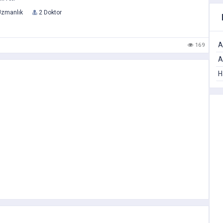
Uzmanlık
2 Doktor
A
169
A
H