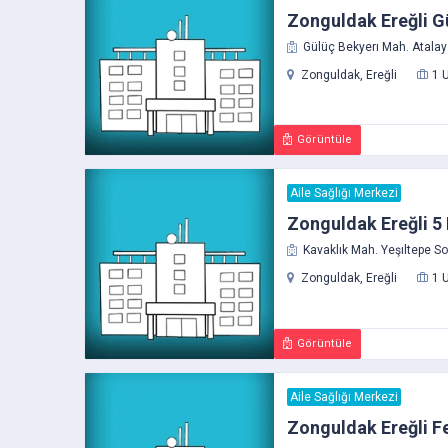
Zonguldak Ereğli Gü
Gülüç Bekyerı Mah. Atalay 
Zonguldak, Ereğli
1 
Görüntüle
Aile Sağlığı Merkezi
Zonguldak Ereğli 5 
Kavaklık Mah. Yeşıltepe So
Zonguldak, Ereğli
1 
Görüntüle
Aile Sağlığı Merkezi
Zonguldak Ereğli F