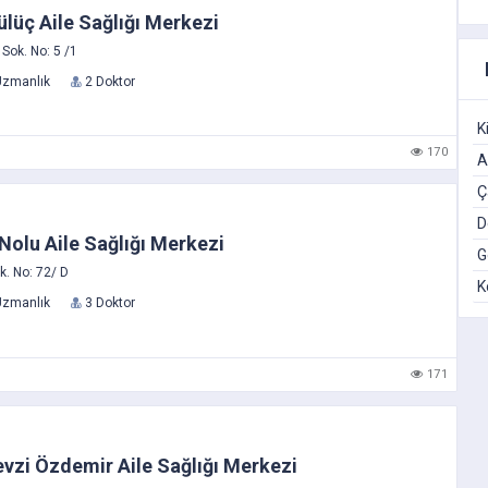
lüç Aile Sağlığı Merkezi
Sok. No: 5 /1
Uzmanlık
2 Doktor
K
170
A
Ç
D
Nolu Aile Sağlığı Merkezi
G
k. No: 72/ D
K
Uzmanlık
3 Doktor
171
evzi Özdemir Aile Sağlığı Merkezi