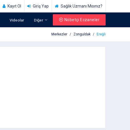
Kayıt Ol
Giriş Yap
Sağlık Uzmanı Mısınız?
Nöbetçi Eczaneler
Videolar
Diğer
Merkezler
Zonguldak
Ereğli