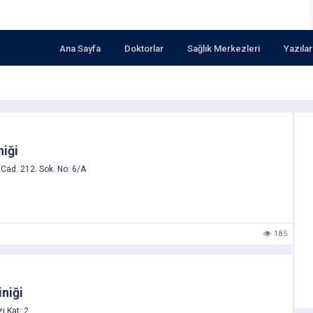
Ana Sayfa
Doktorlar
Sağlık Merkezleri
Yazılar
niği
ad. 212. Sok. No: 6/A
185
iniği
i Kat: 2