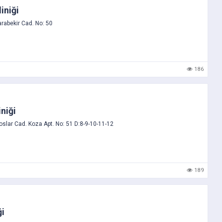
iniği
abekir Cad. No: 50
186
niği
lar Cad. Koza Apt. No: 51 D:8-9-10-11-12
189
ği