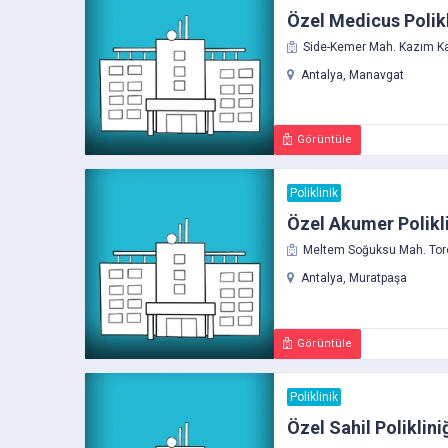
Özel Medicus Polikl
Side-Kemer Mah. Kazım Kar
Antalya, Manavgat
Görüntüle
Poliklinik
Özel Akumer Polikli
Meltem Soğuksu Mah. Toros
Antalya, Muratpaşa
Görüntüle
Poliklinik
Özel Sahil Poliklini