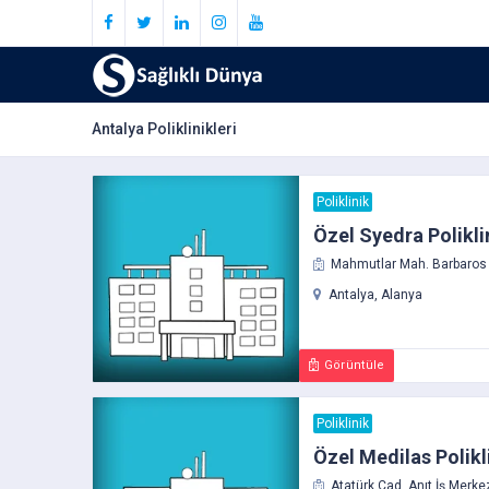
Antalya Poliklinikleri
Poliklinik
Özel Syedra Polikli
Mahmutlar Mah. Barbaros C
Antalya, Alanya
Görüntüle
Poliklinik
Özel Medilas Polikl
Atatürk Cad. Anıt İş Merkez