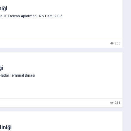
niği
d. 3. Ercivan Apartmanı. No:1 Kat: 2 D:5
203
ği
Hatlar Terminal Binası
211
liniği