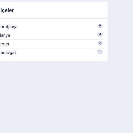
İlçeler
9
uratpaşa
4
lanya
2
emer
1
anavgat