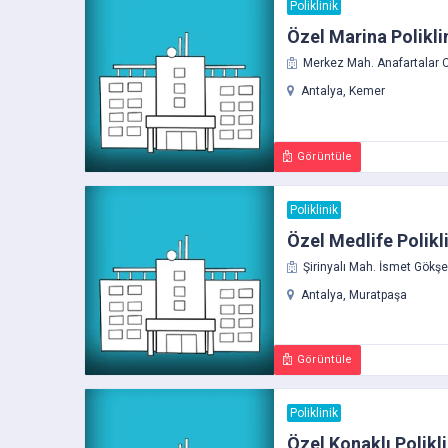
Poliklinik
Özel Marina Polikli
Merkez Mah. Anafartalar C
Antalya, Kemer
Görüntüle
Poliklinik
Özel Medlife Polikli
Şirinyalı Mah. İsmet Gökşe
Antalya, Muratpaşa
Görüntüle
Poliklinik
Özel Konaklı Polikli