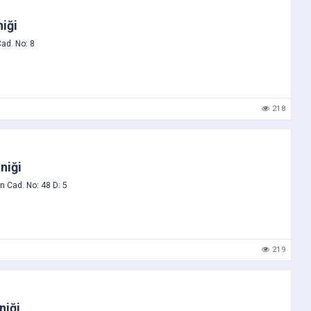
niği
ad. No: 8
218
niği
n Cad. No: 48 D: 5
219
niği