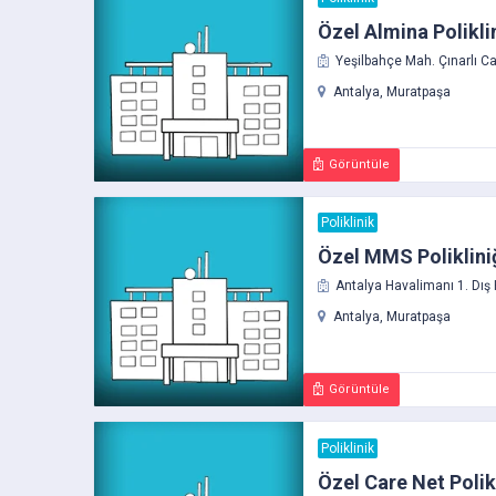
Özel Almina Polikli
Yeşilbahçe Mah. Çınarlı Ca
Antalya, Muratpaşa
Görüntüle
Poliklinik
Özel MMS Poliklini
Antalya Havalimanı 1. Dış 
Antalya, Muratpaşa
Görüntüle
Poliklinik
Özel Care Net Polik