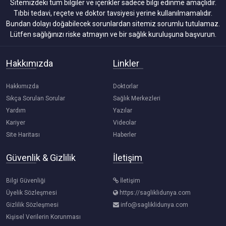
Sitemizdeki tüm bilgiler ve içerikler sadece bilgi edinme amaçlıdır.
Tıbbi tedavi, reçete ve doktor tavsiyesi yerine kullanılmamalıdır.
Bundan dolayı doğabilecek sorunlardan sitemiz sorumlu tutulamaz.
Lütfen sağlığınızı riske atmayın ve bir sağlık kuruluşuna başvurun.
Hakkımızda
Linkler
Hakkımızda
Doktorlar
Sıkça Sorulan Sorular
Sağlık Merkezleri
Yardım
Yazılar
Kariyer
Videolar
Site Haritası
Haberler
Güvenlik & Gizlilik
İletişim
Bilgi Güvenliği
İletişim
Üyelik Sözleşmesi
https://sagliklidunya.com
Gizlilik Sözleşmesi
info@sagliklidunya.com
Kişisel Verilerin Korunması