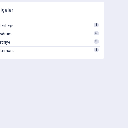
İlçeler
1
enteşe
5
odrum
3
ethiye
1
armaris