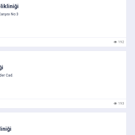
ikliniği
Çarşısı No:3
192
ği
der Cad.
193
iniği