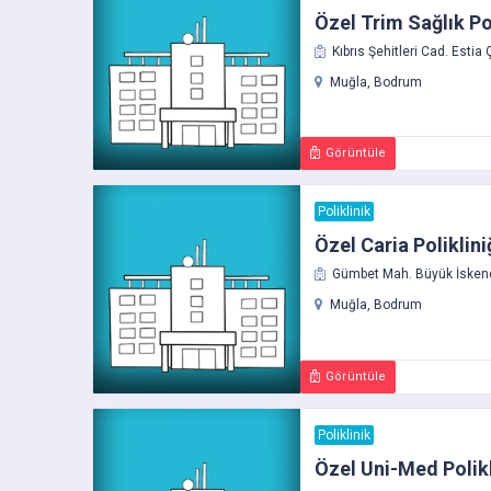
Özel Trim Sağlık Pol
Kıbrıs Şehitleri Cad. Estia 
Muğla, Bodrum
Görüntüle
Poliklinik
Özel Caria Poliklini
Gümbet Mah. Büyük İsken
Muğla, Bodrum
Görüntüle
Poliklinik
Özel Uni-Med Polikl