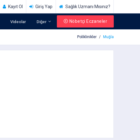
Kayıt Ol
Giriş Yap
Sağlık Uzmanı Mısınız?
Nöbetçi Eczaneler
Videolar
Diğer
Poliklinikler
Muğla