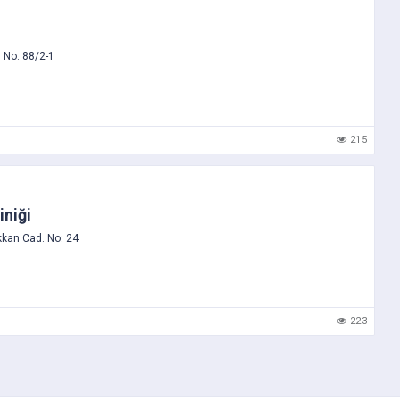
i
 No: 88/2-1
215
iniği
kan Cad. No: 24
223