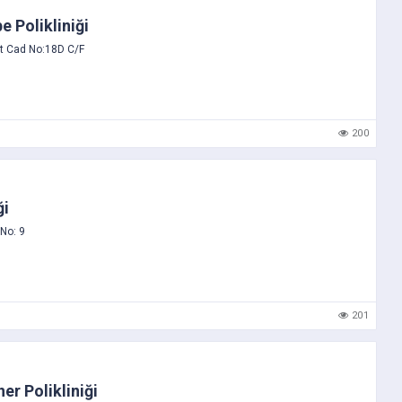
e Polikliniği
t Cad No:18D C/F
200
ği
No: 9
201
er Polikliniği