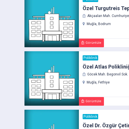
Özel Turgutreis Tep
Akçaalan Mah. Cumhuriye
Muğla, Bodrum
Görüntüle
Poliklinik
Özel Atlas Poliklini
Göcek Mah. Begonvil Sok. 
Muğla, Fethiye
Görüntüle
Poliklinik
Özel Dr. Özgür Çetin