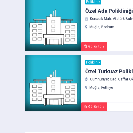
Poliklinik
Özel Ada Polikliniğ
Konacık Mah. Atatürk Bulv.
Muğla, Bodrum
Görüntüle
Poliklinik
Özel Turkuaz Polikl
Cumhuriyet Cad. Gaffar Ok
Muğla, Fethiye
Görüntüle