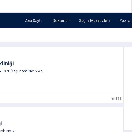
Ana Sayfa
Doktorlar
Sağlık Merkezleri
Yazılar
liniği
 Cad. Özgür Apt. No: 65/A
189
i
ok. No: 2