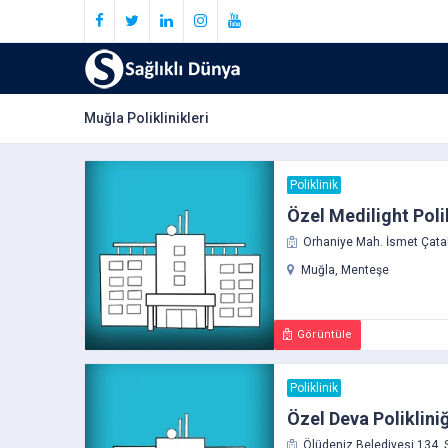
Muğla Poliklinikleri
Poliklinik
Özel Medilight Polik
Orhaniye Mah. İsmet Çatak
Muğla, Menteşe
Görüntüle
Poliklinik
Özel Deva Polikliniğ
Ölüdeniz Belediyesi 134. S