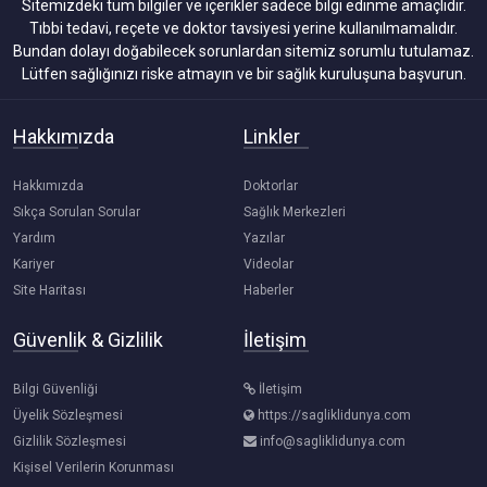
Sitemizdeki tüm bilgiler ve içerikler sadece bilgi edinme amaçlıdır.
Tıbbi tedavi, reçete ve doktor tavsiyesi yerine kullanılmamalıdır.
Bundan dolayı doğabilecek sorunlardan sitemiz sorumlu tutulamaz.
Lütfen sağlığınızı riske atmayın ve bir sağlık kuruluşuna başvurun.
Hakkımızda
Linkler
Hakkımızda
Doktorlar
Sıkça Sorulan Sorular
Sağlık Merkezleri
Yardım
Yazılar
Kariyer
Videolar
Site Haritası
Haberler
Güvenlik & Gizlilik
İletişim
Bilgi Güvenliği
İletişim
Üyelik Sözleşmesi
https://sagliklidunya.com
Gizlilik Sözleşmesi
info@sagliklidunya.com
Kişisel Verilerin Korunması