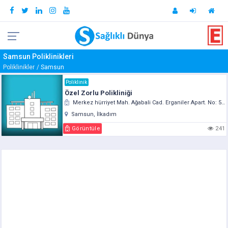
Samsun Poliklinikleri
Poliklinikler
Samsun
Poliklinik
Özel Zorlu Polikliniği
Merkez hürriyet Mah. Ağabali Cad. Erganiler Apart. No: 51 Kat: 2
Samsun, İlkadım
Görüntüle
241