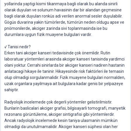
yollarinda yaptigi kismi tikanmaya bagli olarak bu alanda sinirli
olarak duyulan ve solunum havasinin dar bir alandan geçmesine
bagli olarak duyulan ronküs adi verilen anormal sesler duyulabilir.
Gögüs duvarina yakin tümörlerde, tümörün neden oldugu apse ve
pnömonilerde, akciger zarinda sivi toplanmasinda ise bu
durumlara uygun fizik muayene bulgulari vardir.
√ Tanisi nedir?
Erken tani akciger kanseri tedavisinde çok önemlidir. Rutin
laboratuar yöntemleri arasinda akciger kanseri tanisinda yardimci
olani yoktur. Cerrahi sinirlarda bir akciger kanseri nadiren hastanin
anlatacagi hikaye ile taninir. Hikayesinde risk faktörleri ile temasin
olup olmadigi sorgulanmalidir. Fizik muayene bulgulari normalden,
uzak organlara yayilmaya ait bulgulara kadar genis bir yelpazeye
sahiptir.
Radyolojik incelemede çok degerli yöntemler gelistirilmistir.
Bunlarin baslicalari akciger grafisi, bilgisayarli tomografi, manyetik
rezonans görüntüleme, akciger sintigrafisi gibi yöntemlerdir.
Ancak radyolojik incelemede kesin taniya ulasmanin mümkün
olmadigi da unutulmamalidir. Akciger kanseri süphesi olan her