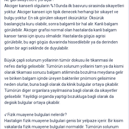
Akciger kanserli olgularin %10unda ilk basvuru sirasinda sikayetleri
yoktur. Akciger kanseri için tipik denecek herhangi bir sikayet ve
bulgu yoktur. En sik görülen sikayet öksürüktür. Öksürük
baslangiçta kuru olabilir, sonra balgamli bir hal alir. Kanli balgam
görülebilir. Akciger grafisi normal olan hastalarda kanli balgam
kanser tanisi için ipucu olmalidir. Hastalarda gögüs agrisi
görülebilir, bu agri gögüs duvarinda hissedilebilir ya da derinden
gelen bir agri seklinde de duyulabilir.
Büyük çapli solunum yollarinin tümör dokusu ile tikanmasi ile
nefes darligi gelisebilir. Tümörün solunum yollarini tam ya da kismi
olarak tikamasi sonucu balgam atiliminda bozulma meydana gelir
ve biriken balgam içinde üreyen bakteriler pnömoni gelisimine
neden olurlar, buna bagli olarak da klinik bulgular ortaya çikabilir.
Tümörün diger organlara yayilmasina bagli olarak da sikayetler
gelisebilir. Yayildigi organda yaptigi bozukluga bagli olarak da
degisik bulgular ortaya çikabilir.
√ Fizik muayene bulgulari nelerdir?
Hastaligin fizik muayene bulgulari genis bir yelpaze içerir. Bir kisim
vakalarda fizik muayene bulgulari normaldir. Tümörün solunum