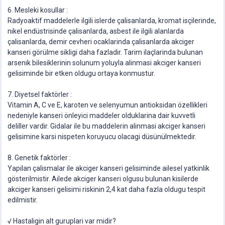
6. Mesleki kosullar :
Radyoaktif maddelerle ilgili islerde çalisanlarda, kromat isçilerinde,
nikel endüstrisinde çalisanlarda, asbest ile ilgili alanlarda
çalisanlarda, demir cevheri ocaklarinda çalisanlarda akciger
kanseri görülme sikligi daha fazladir. Tarim ilaçlarinda bulunan
arsenik bilesiklerinin solunum yoluyla alinmasi akciger kanseri
gelisiminde bir etken oldugu ortaya konmustur.
7. Diyetsel faktörler :
Vitamin A, C ve E, karoten ve selenyumun antioksidan özellikleri
nedeniyle kanseri önleyici maddeler olduklarina dair kuvvetli
deliller vardir. Gidalar ile bu maddelerin alinmasi akciger kanseri
gelisimine karsi nispeten koruyucu olacagi düsünülmektedir.
8. Genetik faktörler :
Yapilan çalismalar ile akciger kanseri gelisiminde ailesel yatkinlik
gösterilmistir. Ailede akciger kanseri olgusu bulunan kisilerde
akciger kanseri gelisimi riskinin 2,4 kat daha fazla oldugu tespit
edilmistir.
√ Hastaligin alt guruplari var midir?