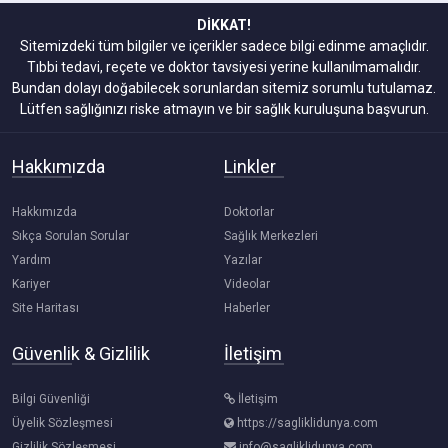
DİKKAT!
Sitemizdeki tüm bilgiler ve içerikler sadece bilgi edinme amaçlıdır.
Tıbbi tedavi, reçete ve doktor tavsiyesi yerine kullanılmamalıdır.
Bundan dolayı doğabilecek sorunlardan sitemiz sorumlu tutulamaz.
Lütfen sağlığınızı riske atmayın ve bir sağlık kuruluşuna başvurun.
Hakkımızda
Linkler
Hakkımızda
Doktorlar
Sıkça Sorulan Sorular
Sağlık Merkezleri
Yardım
Yazılar
Kariyer
Videolar
Site Haritası
Haberler
Güvenlik & Gizlilik
İletişim
Bilgi Güvenliği
İletişim
Üyelik Sözleşmesi
https://sagliklidunya.com
Gizlilik Sözleşmesi
info@sagliklidunya.com