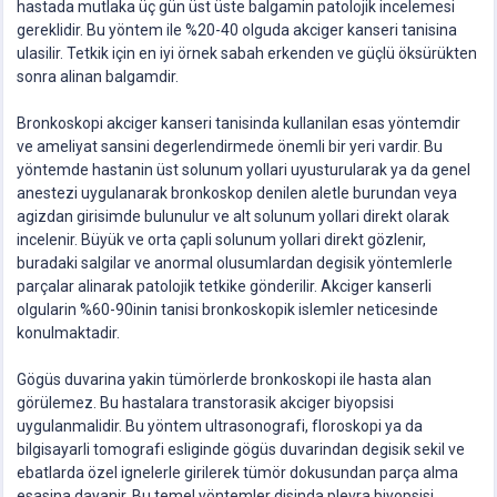
hastada mutlaka üç gün üst üste balgamin patolojik incelemesi
gereklidir. Bu yöntem ile %20-40 olguda akciger kanseri tanisina
ulasilir. Tetkik için en iyi örnek sabah erkenden ve güçlü öksürükten
sonra alinan balgamdir.
Bronkoskopi akciger kanseri tanisinda kullanilan esas yöntemdir
ve ameliyat sansini degerlendirmede önemli bir yeri vardir. Bu
yöntemde hastanin üst solunum yollari uyusturularak ya da genel
anestezi uygulanarak bronkoskop denilen aletle burundan veya
agizdan girisimde bulunulur ve alt solunum yollari direkt olarak
incelenir. Büyük ve orta çapli solunum yollari direkt gözlenir,
buradaki salgilar ve anormal olusumlardan degisik yöntemlerle
parçalar alinarak patolojik tetkike gönderilir. Akciger kanserli
olgularin %60-90inin tanisi bronkoskopik islemler neticesinde
konulmaktadir.
Gögüs duvarina yakin tümörlerde bronkoskopi ile hasta alan
görülemez. Bu hastalara transtorasik akciger biyopsisi
uygulanmalidir. Bu yöntem ultrasonografi, floroskopi ya da
bilgisayarli tomografi esliginde gögüs duvarindan degisik sekil ve
ebatlarda özel ignelerle girilerek tümör dokusundan parça alma
esasina dayanir. Bu temel yöntemler disinda plevra biyopsisi,