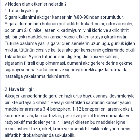
√ Neden olan etkenler nelerdir ?
1.Tütün tiryakiligi :
Sigara kullanimi akciger kanserinin %80-90indan sorumludur.
Sigara dumaninda bulunan polisiklik hidrokarbonlar, nitrozaminler,
polonium 210, nikel, arsenik, kadmiyum, vinil klorid ve akrilonitrit
gibi bir çok maddelerin kanser yapici etkileri ortaya çikarilmistir.
Tütüne baslama yasi, sigara içilen senelerin uzunlugu, günlük içilen
miktar, tütünün cinsi ve kalitesi akciger kanserinin gelisiminde etkili
faktörlerdir. Ayrica tütünün sarildigi kagidin cinsi ve kalitesi,
sigaranin filtreli olup olmamasi, dumani akcigerlere derine çekme,
sigarayi sonuna kadar içme ve sigarayi sürekli agizda tutma da
hastaliga yakalanma riskini artirir.
2. Hava kirliligi :
Akciger kanserlerinde görülen hizli artis büyük sanayi devrimleriyle
birlikte ortaya çikmistir. Havayi kirlettikleri saptanan kanser yapici
maddeler arasinda 3-4 benzpiren, 1-12 benzperilen, arsenik oksit,
kömür kadrani, kömür tozlari, petrol ve petrol türevi dumanlar ve
radyoaktif maddeler yer alir. Havayi kirleten bu maddeler içine
ozon, asbest tozu, nikel, krom ve arsenik bilesikleri ile yanmamis
alifatik hidrokarbonlar da sokulabilir.