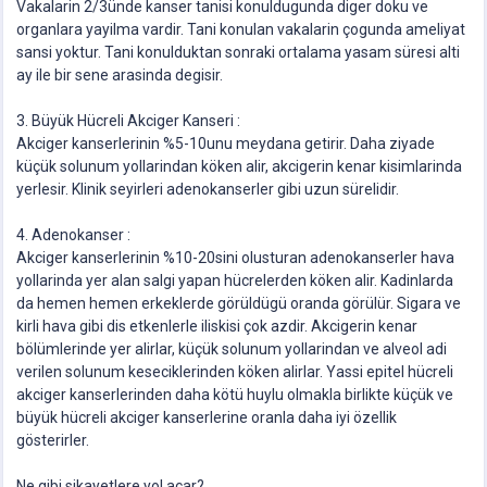
Vakalarin 2/3ünde kanser tanisi konuldugunda diger doku ve
organlara yayilma vardir. Tani konulan vakalarin çogunda ameliyat
sansi yoktur. Tani konulduktan sonraki ortalama yasam süresi alti
ay ile bir sene arasinda degisir.
3. Büyük Hücreli Akciger Kanseri :
Akciger kanserlerinin %5-10unu meydana getirir. Daha ziyade
küçük solunum yollarindan köken alir, akcigerin kenar kisimlarinda
yerlesir. Klinik seyirleri adenokanserler gibi uzun sürelidir.
4. Adenokanser :
Akciger kanserlerinin %10-20sini olusturan adenokanserler hava
yollarinda yer alan salgi yapan hücrelerden köken alir. Kadinlarda
da hemen hemen erkeklerde görüldügü oranda görülür. Sigara ve
kirli hava gibi dis etkenlerle iliskisi çok azdir. Akcigerin kenar
bölümlerinde yer alirlar, küçük solunum yollarindan ve alveol adi
verilen solunum keseciklerinden köken alirlar. Yassi epitel hücreli
akciger kanserlerinden daha kötü huylu olmakla birlikte küçük ve
büyük hücreli akciger kanserlerine oranla daha iyi özellik
gösterirler.
Ne gibi sikayetlere yol açar?