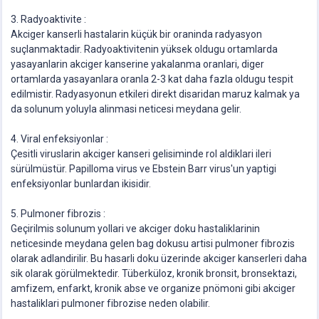
3. Radyoaktivite :
Akciger kanserli hastalarin küçük bir oraninda radyasyon
suçlanmaktadir. Radyoaktivitenin yüksek oldugu ortamlarda
yasayanlarin akciger kanserine yakalanma oranlari, diger
ortamlarda yasayanlara oranla 2-3 kat daha fazla oldugu tespit
edilmistir. Radyasyonun etkileri direkt disaridan maruz kalmak ya
da solunum yoluyla alinmasi neticesi meydana gelir.
4. Viral enfeksiyonlar :
Çesitli viruslarin akciger kanseri gelisiminde rol aldiklari ileri
sürülmüstür. Papilloma virus ve Ebstein Barr virus'un yaptigi
enfeksiyonlar bunlardan ikisidir.
5. Pulmoner fibrozis :
Geçirilmis solunum yollari ve akciger doku hastaliklarinin
neticesinde meydana gelen bag dokusu artisi pulmoner fibrozis
olarak adlandirilir. Bu hasarli doku üzerinde akciger kanserleri daha
sik olarak görülmektedir. Tüberküloz, kronik bronsit, bronsektazi,
amfizem, enfarkt, kronik abse ve organize pnömoni gibi akciger
hastaliklari pulmoner fibrozise neden olabilir.