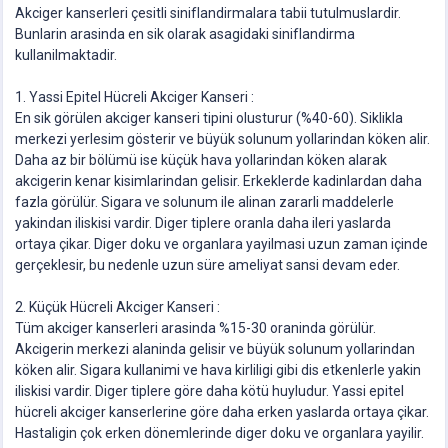
Akciger kanserleri çesitli siniflandirmalara tabii tutulmuslardir.
Bunlarin arasinda en sik olarak asagidaki siniflandirma
kullanilmaktadir.
1. Yassi Epitel Hücreli Akciger Kanseri :
En sik görülen akciger kanseri tipini olusturur (%40-60). Siklikla
merkezi yerlesim gösterir ve büyük solunum yollarindan köken alir.
Daha az bir bölümü ise küçük hava yollarindan köken alarak
akcigerin kenar kisimlarindan gelisir. Erkeklerde kadinlardan daha
fazla görülür. Sigara ve solunum ile alinan zararli maddelerle
yakindan iliskisi vardir. Diger tiplere oranla daha ileri yaslarda
ortaya çikar. Diger doku ve organlara yayilmasi uzun zaman içinde
gerçeklesir, bu nedenle uzun süre ameliyat sansi devam eder.
2. Küçük Hücreli Akciger Kanseri :
Tüm akciger kanserleri arasinda %15-30 oraninda görülür.
Akcigerin merkezi alaninda gelisir ve büyük solunum yollarindan
köken alir. Sigara kullanimi ve hava kirliligi gibi dis etkenlerle yakin
iliskisi vardir. Diger tiplere göre daha kötü huyludur. Yassi epitel
hücreli akciger kanserlerine göre daha erken yaslarda ortaya çikar.
Hastaligin çok erken dönemlerinde diger doku ve organlara yayilir.