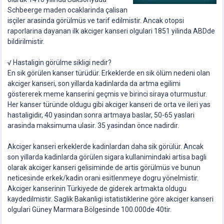
Schbeerge maden ocaklarinda çalisan
isçiler arasinda görülmüs ve tarif edilmistir. Ancak otopsi
raporlarina dayanan ilk akciger kanseri olgulari 1851 yilinda ABDde
bildirilmistir.
√ Hastaligin görülme sikligi nedir?
En sik görülen kanser türüdür. Erkeklerde en sik ölüm nedeni olan
akciger kanseri, son yillarda kadinlarda da artma egilimi
göstererek meme kanserini geçmis ve birinci siraya oturmustur.
Her kanser türünde oldugu gibi akciger kanseri de orta ve ileri yas
hastaligidir, 40 yasindan sonra artmaya baslar, 50-65 yaslari
arasinda maksimuma ulasir. 35 yasindan önce nadirdir.
Akciger kanseri erkeklerde kadinlardan daha sik görülür. Ancak
son yillarda kadinlarda görülen sigara kullanimindaki artisa bagli
olarak akciger kanseri gelisiminde de artis görülmüs ve bunun
neticesinde erkek/kadin orani esitlenmeye dogru yönelmistir.
Akciger kanserinin Türkiyede de giderek artmakta oldugu
kaydedilmistir. Saglik Bakanligi istatistiklerine göre akciger kanseri
olgulari Güney Marmara Bölgesinde 100.000de 40tir.