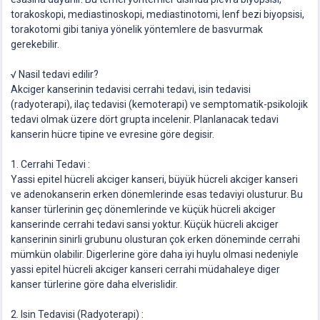
torakoskopi, mediastinoskopi, mediastinotomi, lenf bezi biyopsisi,
torakotomi gibi taniya yönelik yöntemlere de basvurmak
gerekebilir.
√ Nasil tedavi edilir?
Akciger kanserinin tedavisi cerrahi tedavi, isin tedavisi
(radyoterapi), ilaç tedavisi (kemoterapi) ve semptomatik-psikolojik
tedavi olmak üzere dört grupta incelenir. Planlanacak tedavi
kanserin hücre tipine ve evresine göre degisir.
1. Cerrahi Tedavi :
Yassi epitel hücreli akciger kanseri, büyük hücreli akciger kanseri
ve adenokanserin erken dönemlerinde esas tedaviyi olusturur. Bu
kanser türlerinin geç dönemlerinde ve küçük hücreli akciger
kanserinde cerrahi tedavi sansi yoktur. Küçük hücreli akciger
kanserinin sinirli grubunu olusturan çok erken döneminde cerrahi
mümkün olabilir. Digerlerine göre daha iyi huylu olmasi nedeniyle
yassi epitel hücreli akciger kanseri cerrahi müdahaleye diger
kanser türlerine göre daha elverislidir.
2. Isin Tedavisi (Radyoterapi) :