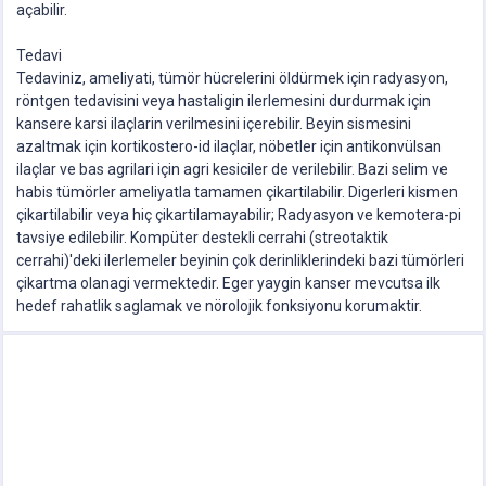
açabilir.
Tedavi
Tedaviniz, ameliyati, tümör hücrelerini öldürmek için radyasyon,
röntgen tedavisini veya hastaligin ilerlemesini durdurmak için
kansere karsi ilaçlarin verilmesini içerebilir. Beyin sismesini
azaltmak için kortikostero-id ilaçlar, nöbetler için antikonvülsan
ilaçlar ve bas agrilari için agri kesiciler de verilebilir. Bazi selim ve
habis tümörler ameliyatla tamamen çikartilabilir. Digerleri kismen
çikartilabilir veya hiç çikartilamayabilir; Radyasyon ve kemotera-pi
tavsiye edilebilir. Kompüter destekli cerrahi (streotaktik
cerrahi)'deki ilerlemeler beyinin çok derinliklerindeki bazi tümörleri
çikartma olanagi vermektedir. Eger yaygin kanser mevcutsa ilk
hedef rahatlik saglamak ve nörolojik fonksiyonu korumaktir.