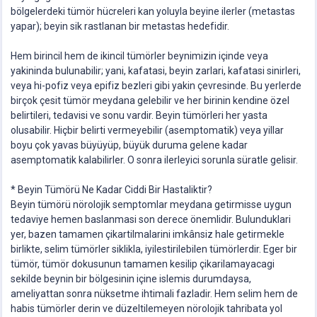
bölgelerdeki tümör hücreleri kan yoluyla beyine ilerler (metastas
yapar); beyin sik rastlanan bir metastas hedefidir.
Hem birincil hem de ikincil tümörler beynimizin içinde veya
yakininda bulunabilir; yani, kafatasi, beyin zarlari, kafatasi sinirleri,
veya hi-pofiz veya epifiz bezleri gibi yakin çevresinde. Bu yerlerde
birçok çesit tümör meydana gelebilir ve her birinin kendine özel
belirtileri, tedavisi ve sonu vardir. Beyin tümörleri her yasta
olusabilir. Hiçbir belirti vermeyebilir (asemptomatik) veya yillar
boyu çok yavas büyüyüp, büyük duruma gelene kadar
asemptomatik kalabilirler. O sonra ilerleyici sorunla süratle gelisir.
* Beyin Tümörü Ne Kadar Ciddi Bir Hastaliktir?
Beyin tümörü nörolojik semptomlar meydana getirmisse uygun
tedaviye hemen baslanmasi son derece önemlidir. Bulunduklari
yer, bazen tamamen çikartilmalarini imkânsiz hale getirmekle
birlikte, selim tümörler siklikla, iyilestirilebilen tümörlerdir. Eger bir
tümör, tümör dokusunun tamamen kesilip çikarilamayacagi
sekilde beynin bir bölgesinin içine islemis durumdaysa,
ameliyattan sonra nüksetme ihtimali fazladir. Hem selim hem de
habis tümörler derin ve düzeltilemeyen nörolojik tahribata yol