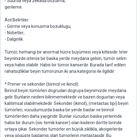
- Suurda veya zekâda bozulma,
gerileme.
Acil Belirtiler:
- Görme veya konusma bozuklugu;
- Nöbetler;
- Dalginlik.
Tümör, herhangi bir anormal hücre büyümesi veya kitlesidir. Ister
beyninizde isterse bir baska yerde meydana gelsin, tümör selim
veya habis olabilir. Habis bir tümör kanserdir. Burada tarif edilen
rahatsizliklar beyin tümörünün iki ana kategorisi ile ilgilidir:
* Primer ve sekonder (birincil ve ikincil).
Birincil beyin tümörleri dogrudan dogruya beynimizde meydana
gelir. Bunlarin nedeni bilinmemektedir ve bazen dogustan veya
kalitimsal olabilmekdedir. Sekonder (ikincil), (metastas tipi) beyin
tümörleri, vücudumuzda baska bir yerde baslar ve birincil
tümörlerden daha yaygindir. Bunlar vücudun baska yerlerinde
habis bir durum (sis-temik kanser) olan kisilerin dörtte birinde
ortaya çikar. Sekonder tümörler en büyük siklikla, akcigerlerde
veya gögüste baslamis olan tümörlerin metastasidir. Bu