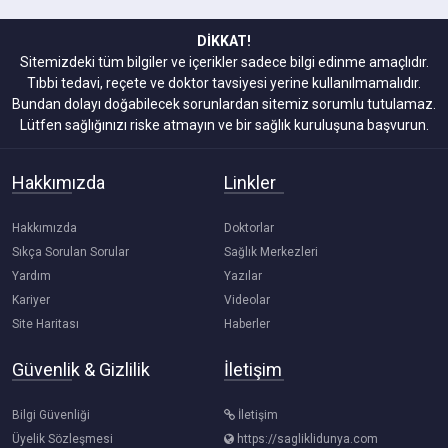
DİKKAT!
Sitemizdeki tüm bilgiler ve içerikler sadece bilgi edinme amaçlıdır.
Tıbbi tedavi, reçete ve doktor tavsiyesi yerine kullanılmamalıdır.
Bundan dolayı doğabilecek sorunlardan sitemiz sorumlu tutulamaz.
Lütfen sağlığınızı riske atmayın ve bir sağlık kuruluşuna başvurun.
Hakkımızda
Linkler
Hakkımızda
Doktorlar
Sıkça Sorulan Sorular
Sağlık Merkezleri
Yardım
Yazılar
Kariyer
Videolar
Site Haritası
Haberler
Güvenlik & Gizlilik
İletişim
Bilgi Güvenliği
İletişim
Üyelik Sözleşmesi
https://sagliklidunya.com