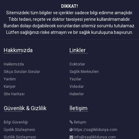
DİKKAT!
Sitemizdeki tüm bilgiler ve içerikler sadece bilgi edinme amaçlıdır.
Tıbbi tedavi, reçete ve doktor tavsiyesi yerine kullanılmamalıdır.
Bundan dolayı doğabilecek sorunlardan sitemiz sorumlu tutulamaz.
Lütfen sağlığınızı riske atmayın ve bir sağlık kuruluşuna başvurun.
Hakkımızda
Linkler
Hakkımızda
Doktorlar
Sıkça Sorulan Sorular
Sağlık Merkezleri
Yardım
Yazılar
Kariyer
Videolar
Site Haritası
Haberler
Güvenlik & Gizlilik
İletişim
Bilgi Güvenliği
İletişim
Üyelik Sözleşmesi
https://sagliklidunya.com
Gizlilik Sözleşmesi
info@sagliklidunya.com