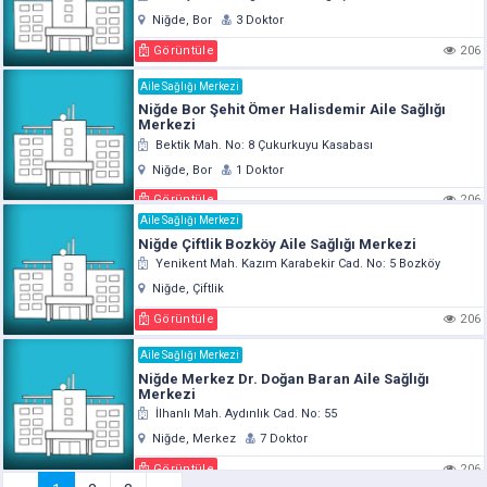
Niğde, Bor
3 Doktor
Görüntüle
206
Aile Sağlığı Merkezi
Niğde Bor Şehit Ömer Halisdemir Aile Sağlığı
Merkezi
Bektik Mah. No: 8 Çukurkuyu Kasabası
Niğde, Bor
1 Doktor
Görüntüle
206
Aile Sağlığı Merkezi
Niğde Çiftlik Bozköy Aile Sağlığı Merkezi
Yenikent Mah. Kazım Karabekir Cad. No: 5 Bozköy
Niğde, Çiftlik
Görüntüle
206
Aile Sağlığı Merkezi
Niğde Merkez Dr. Doğan Baran Aile Sağlığı
Merkezi
İlhanlı Mah. Aydınlık Cad. No: 55
Niğde, Merkez
7 Doktor
Görüntüle
206