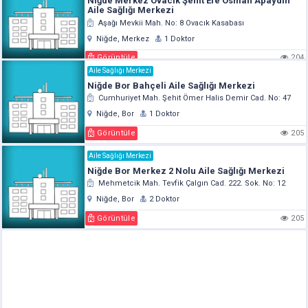
Niğde Merkez Ovacık Şehit Efe Osman Apaydın
Aile Sağlığı Merkezi
Aşağı Mevkii Mah. No: 8 Ovacık Kasabası
Niğde, Merkez
1 Doktor
Görüntüle
204
Aile Sağlığı Merkezi
Niğde Bor Bahçeli Aile Sağlığı Merkezi
Cumhuriyet Mah. Şehit Ömer Halis Demir Cad. No: 47
Niğde, Bor
1 Doktor
Görüntüle
205
Aile Sağlığı Merkezi
Niğde Bor Merkez 2 Nolu Aile Sağlığı Merkezi
Mehmetcik Mah. Tevfik Çalgın Cad. 222. Sok. No: 12
Niğde, Bor
2 Doktor
Görüntüle
205