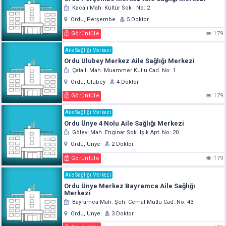
Kacalı Mah. Kültür Sok . No: 2
Ordu, Perşembe
5 Doktor
Görüntüle
179
Aile Sağlığı Merkezi
Ordu Ulubey Merkez Aile Sağlığı Merkezi
Çatallı Mah. Muammer Kutlu Cad. No: 1
Ordu, Ulubey
4 Doktor
Görüntüle
179
Aile Sağlığı Merkezi
Ordu Ünye 4 Nolu Aile Sağlığı Merkezi
Gölevi Mah. Enginar Sok. Işık Apt. No: 20
Ordu, Ünye
2 Doktor
Görüntüle
179
Aile Sağlığı Merkezi
Ordu Ünye Merkez Bayramca Aile Sağlığı
Merkezi
Bayramca Mah. Şeh. Cemal Mutlu Cad. No: 43
Ordu, Ünye
3 Doktor