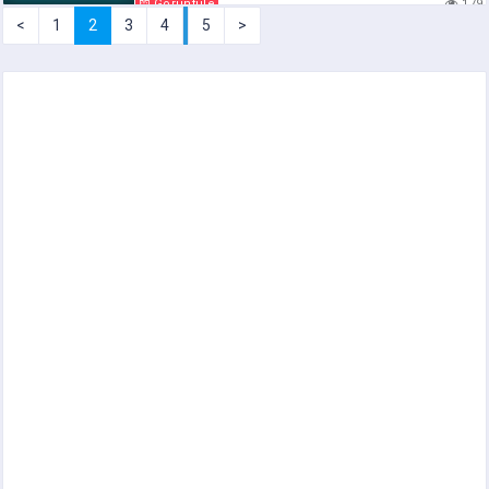
Görüntüle
179
<
1
2
3
4
5
>