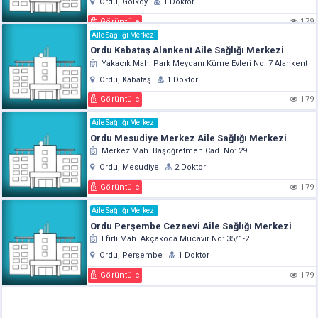
Ordu, Gölköy
1 Doktor
Görüntüle
179
Aile Sağlığı Merkezi
Ordu Kabataş Alankent Aile Sağlığı Merkezi
Yakacık Mah. Park Meydanı Küme Evleri No: 7 Alankent
Ordu, Kabataş
1 Doktor
Görüntüle
179
Aile Sağlığı Merkezi
Ordu Mesudiye Merkez Aile Sağlığı Merkezi
Merkez Mah. Başöğretmen Cad. No: 29
Ordu, Mesudiye
2 Doktor
Görüntüle
179
Aile Sağlığı Merkezi
Ordu Perşembe Cezaevi Aile Sağlığı Merkezi
Efirli Mah. Akçakoca Mücavir No: 35/1-2
Ordu, Perşembe
1 Doktor
Görüntüle
179