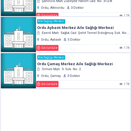
Şahincili Mah Zübeyde Hanım Cad. No: 312/A
Ordu, Altınordu
3 Doktor
Görüntüle
178
Aile Sağlığı Merkezi
Ordu Aybastı Merkez Aile Sağlığı Merkezi
Esenli Mah. Sağlık Cad. Şehit Temel Erdoğmuş Sok. No: 9
Ordu, Aybastı
5 Doktor
Görüntüle
178
Aile Sağlığı Merkezi
Ordu Çamaş Merkez Aile Sağlığı Merkezi
Örmeli Mah. 9. Sok. No: 2
Ordu, Çamaş
3 Doktor
Görüntüle
178