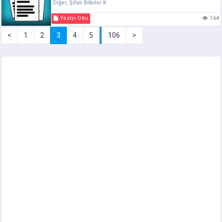
Diğer, Şifalı Bitkiler K
Yazıyı Oku
164
<
1
2
3
4
5
106
>