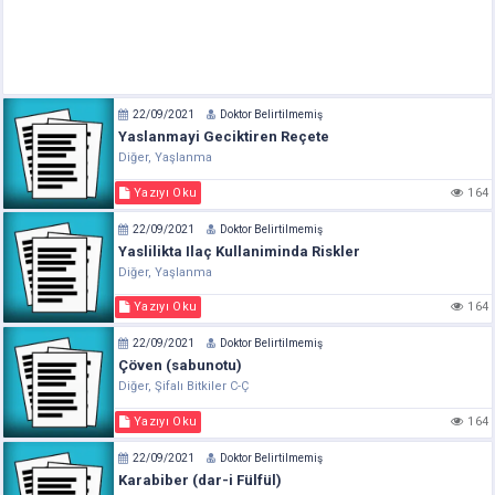
22/09/2021
Doktor Belirtilmemiş
Yaslanmayi Geciktiren Reçete
Diğer, Yaşlanma
Yazıyı Oku
164
22/09/2021
Doktor Belirtilmemiş
Yaslilikta Ilaç Kullaniminda Riskler
Diğer, Yaşlanma
Yazıyı Oku
164
22/09/2021
Doktor Belirtilmemiş
Çöven (sabunotu)
Diğer, Şifalı Bitkiler C-Ç
Yazıyı Oku
164
22/09/2021
Doktor Belirtilmemiş
Karabiber (dar-i Fülfül)