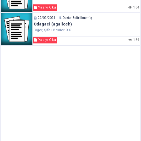
Yazıyı Oku
164
22/09/2021
Doktor Belirtilmemiş
Ödagaci (agalloch)
Diğer, Şifalı Bitkiler O-Ö
Yazıyı Oku
164