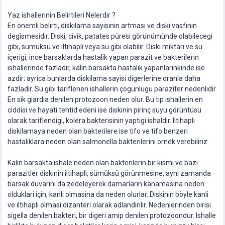
Yaz ishallerinin Belirtileri Nelerdir ?
En önemli belirti, diskilama sayisinin artmasi ve diski vasfinin
degismesidir. Diski, civik, patates püresi görünümünde olabilecegi
gibi, sümüksü ve iltihapli veya su gibi olabilir. Diski miktari ve su
içerigi, ince barsaklarda hastalik yapan parazit ve bakterilerin
ishallerinde fazladir, kalin barsakta hastalik yapanlarinkinde ise
azdir; ayrica bunlarda diskilama sayisi digerlerine oranla daha
fazladir. Su gibi tariflenen ishallerin çogunlugu paraziter nedenlidir.
En sik giardia denilen protozoon neden olur. Bu tip ishallerin en
ciddisi ve hayati tehtid edeni ise diskinin pirinç suyu görüntüsü
olarak tariflendigi, kolera bakterisinin yaptigi ishaldir. Iltihapli
diskilamaya neden olan bakterilere ise tifo ve tifo benzeri
hastaliklara neden olan salmonella bakterilerini örnek verebiliriz.
Kalin barsakta ishale neden olan bakterilerin bir kismi ve bazi
parazitler diskinin iltihapli, sümüksü görünmesine, ayni zamanda
barsak duvarini da zedeleyerek damarlarin kanamasina neden
olduklari için, kanli olmasina da neden olurlar. Diskinin böyle kanli
ve iltihapli olmasi dizanteri olarak adlandirilir. Nedenlerinden birisi
sigella denilen bakteri, bir digeri amip denilen protozoondur. Ishalle