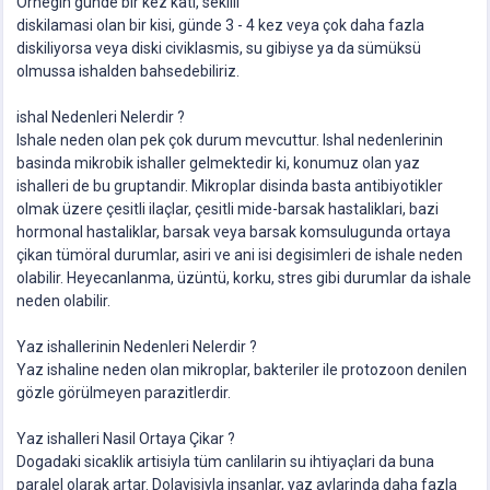
Örnegin günde bir kez kati, sekilli
diskilamasi olan bir kisi, günde 3 - 4 kez veya çok daha fazla
diskiliyorsa veya diski civiklasmis, su gibiyse ya da sümüksü
olmussa ishalden bahsedebiliriz.
ishal Nedenleri Nelerdir ?
Ishale neden olan pek çok durum mevcuttur. Ishal nedenlerinin
basinda mikrobik ishaller gelmektedir ki, konumuz olan yaz
ishalleri de bu gruptandir. Mikroplar disinda basta antibiyotikler
olmak üzere çesitli ilaçlar, çesitli mide-barsak hastaliklari, bazi
hormonal hastaliklar, barsak veya barsak komsulugunda ortaya
çikan tümöral durumlar, asiri ve ani isi degisimleri de ishale neden
olabilir. Heyecanlanma, üzüntü, korku, stres gibi durumlar da ishale
neden olabilir.
Yaz ishallerinin Nedenleri Nelerdir ?
Yaz ishaline neden olan mikroplar, bakteriler ile protozoon denilen
gözle görülmeyen parazitlerdir.
Yaz ishalleri Nasil Ortaya Çikar ?
Dogadaki sicaklik artisiyla tüm canlilarin su ihtiyaçlari da buna
paralel olarak artar. Dolayisiyla insanlar, yaz aylarinda daha fazla