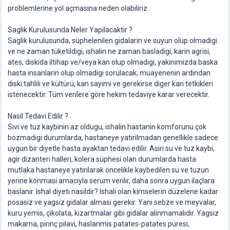
problemlerine yol açmasina neden olabiliriz.
Saglik Kurulusunda Neler Yapilacaktir ?
Saglik kurulusunda, süphelenilen gidalarin ve suyun olup olmadigi
ve ne zaman tüketildigi, ishalin ne zaman basladigi, karin agrisi,
ates, diskida iltihap ve/veya kan olup olmadigi, yakinimizda baska
hasta insanlarin olup olmadigi sorulacak; muayenenin ardindan
diski tahlili ve kültürü, kan sayimi ve gerekirse diger kan tetkikleri
istenecektir. Tüm verilere göre hekim tedaviye karar verecektir.
Nasil Tedavi Edilir ?
Sivi ve tuz kaybinin az oldugu, ishalin hastanin komforunu çok
bozmadigi durumlarda, hastaneye yatirilmadan genellikle sadece
uygun bir diyetle hasta ayaktan tedavi edilir. Asiri su ve tuz kaybi,
agir dizanteri halleri, kolera süphesi olan durumlarda hasta
mutlaka hastaneye yatirilarak öncelikle kaybedilen su ve tuzun
yerine konmasi amaciyla serum verilir, daha sonra uygun ilaçlara
baslanir. Ishal diyeti nasildir? Ishali olan kimselerin düzelene kadar
posasiz ve yagsiz gidalar almasi gerekir. Yani sebze ve meyvalar,
kuru yemis, çikolata, kizartmalar gibi gidalar alinmamalidir. Yagsiz
makarna, pirinç pilavi, haslanmis patates-patates püresi,