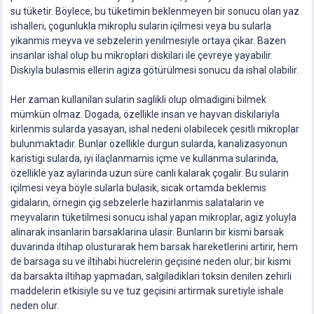
su tüketir. Böylece, bu tüketimin beklenmeyen bir sonucu olan yaz
ishalleri, çogunlukla mikroplu sularin içilmesi veya bu sularla
yikanmis meyva ve sebzelerin yenilmesiyle ortaya çikar. Bazen
insanlar ishal olup bu mikroplari diskilari ile çevreye yayabilir.
Diskiyla bulasmis ellerin agiza götürülmesi sonucu da ishal olabilir.
Her zaman kullanilan sularin saglikli olup olmadigini bilmek
mümkün olmaz. Dogada, özellikle insan ve hayvan diskilariyla
kirlenmis sularda yasayan, ishal nedeni olabilecek çesitli mikroplar
bulunmaktadir. Bunlar özellikle durgun sularda, kanalizasyonun
karistigi sularda, iyi ilaçlanmamis içme ve kullanma sularinda,
özellikle yaz aylarinda uzun süre canli kalarak çogalir. Bu sularin
içilmesi veya böyle sularla bulasik, sicak ortamda beklemis
gidalarin, örnegin çig sebzelerle hazirlanmis salatalarin ve
meyvalarin tüketilmesi sonucu ishal yapan mikroplar, agiz yoluyla
alinarak insanlarin barsaklarina ulasir. Bunlarin bir kismi barsak
duvarinda iltihap olusturarak hem barsak hareketlerini artirir, hem
de barsaga su ve iltihabi hücrelerin geçisine neden olur; bir kismi
da barsakta iltihap yapmadan, salgiladiklari toksin denilen zehirli
maddelerin etkisiyle su ve tuz geçisini artirmak suretiyle ishale
neden olur.