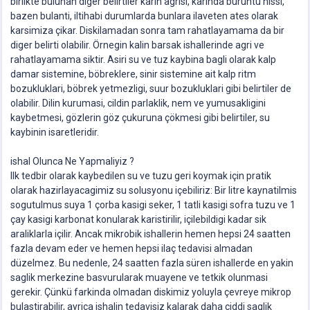
birlikte bulunan diger belirtiler karin agrisi, karinda buruntu hissi,
bazen bulanti, iltihabi durumlarda bunlara ilaveten ates olarak
karsimiza çikar. Diskilamadan sonra tam rahatlayamama da bir
diger belirti olabilir. Örnegin kalin barsak ishallerinde agri ve
rahatlayamama siktir. Asiri su ve tuz kaybina bagli olarak kalp
damar sistemine, böbreklere, sinir sistemine ait kalp ritm
bozukluklari, böbrek yetmezligi, suur bozukluklari gibi belirtiler de
olabilir. Dilin kurumasi, cildin parlaklik, nem ve yumusakligini
kaybetmesi, gözlerin göz çukuruna çökmesi gibi belirtiler, su
kaybinin isaretleridir.
ishal Olunca Ne Yapmaliyiz ?
Ilk tedbir olarak kaybedilen su ve tuzu geri koymak için pratik
olarak hazirlayacagimiz su solusyonu içebiliriz: Bir litre kaynatilmis
sogutulmus suya 1 çorba kasigi seker, 1 tatli kasigi sofra tuzu ve 1
çay kasigi karbonat konularak karistirilir, içilebildigi kadar sik
araliklarla içilir. Ancak mikrobik ishallerin hemen hepsi 24 saatten
fazla devam eder ve hemen hepsi ilaç tedavisi almadan
düzelmez. Bu nedenle, 24 saatten fazla süren ishallerde en yakin
saglik merkezine basvurularak muayene ve tetkik olunmasi
gerekir. Çünkü farkinda olmadan diskimiz yoluyla çevreye mikrop
bulastirabilir, ayrica ishalin tedavisiz kalarak daha ciddi saglik