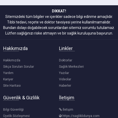
DİKKAT!
Sitemizdeki tüm bilgiler ve içerikler sadece bilgi edinme amaçlıdır.
Tıbbi tedavi, reçete ve doktor tavsiyesi yerine kullanılmamalıdır.
Bundan dolayı doğabilecek sorunlardan sitemiz sorumlu tutulamaz.
Lütfen sağlığınızı riske atmayın ve bir sağlık kuruluşuna başvurun.
Hakkımızda
Linkler
Hakkımızda
Doktorlar
Sıkça Sorulan Sorular
Sağlık Merkezleri
Yardım
Yazılar
Kariyer
Videolar
Site Haritası
Haberler
Güvenlik & Gizlilik
İletişim
Bilgi Güvenliği
İletişim
Üyelik Sözleşmesi
https://sagliklidunya.com