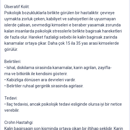
Ülseratif Kolit:
Psikolojik bozukluklarla birlikte görülen bir hastaliktir. çevreye
uymakta zorluk çeken, kabiliyet ve sahsiyetleri ile uyusmayan
islerde çalisan, sevmedigi kimseleri e beraber yasamak zorunda
kalan insanlarda psikolojik stresslerle birlikte bagirsak hareketleri
de fazla olur. Hareket fazlaligi sebebi ile kalin bagirsak zarinda
kanamalar ortaya çikar. Daha çok 15 ila 35 yas arasi kimselerde
görülür.
Belirtileri:
• Ishal, diskilama sirasinda kanarnalar, karin agrilan, zayifla-
ma ve bitkinlik ile kendisini gösterir.
• Kabizliga dönüsen ara devreleri vardir.
• Belirtiler ruhsal gerginlik sirasinda agirlasir.
Tedavi:
• Ilaç tedavisi, ancak psikolojik tedavi esliginde olursa iyi bir netice
verebilir.
Crohn Hastahgi:
Kalin bagirsagin son kisminda ortaya çikan bir iltihap seklidir. Karin