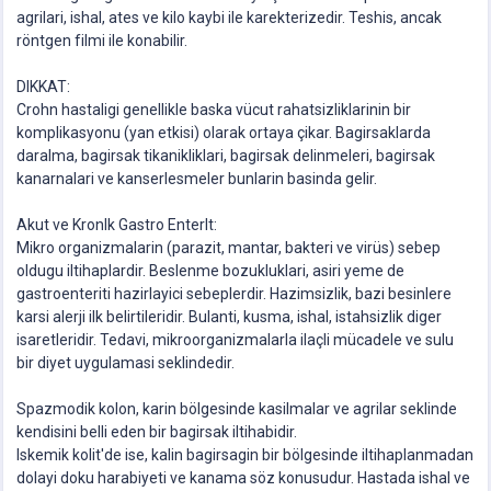
agrilari, ishal, ates ve kilo kaybi ile karekterizedir. Teshis, ancak
röntgen filmi ile konabilir.
DIKKAT:
Crohn hastaligi genellikle baska vücut rahatsizliklarinin bir
komplikasyonu (yan etkisi) olarak ortaya çikar. Bagirsaklarda
daralma, bagirsak tikanikliklari, bagirsak delinmeleri, bagirsak
kanarnalari ve kanserlesmeler bunlarin basinda gelir.
Akut ve Kronlk Gastro Enterlt:
Mikro organizmalarin (parazit, mantar, bakteri ve virüs) sebep
oldugu iltihaplardir. Beslenme bozukluklari, asiri yeme de
gastroenteriti hazirlayici sebeplerdir. Hazimsizlik, bazi besinlere
karsi alerji ilk belirtileridir. Bulanti, kusma, ishal, istahsizlik diger
isaretleridir. Tedavi, mikroorganizmalarla ilaçli mücadele ve sulu
bir diyet uygulamasi seklindedir.
Spazmodik kolon, karin bölgesinde kasilmalar ve agrilar seklinde
kendisini belli eden bir bagirsak iltihabidir.
Iskemik kolit'de ise, kalin bagirsagin bir bölgesinde iltihaplanmadan
dolayi doku harabiyeti ve kanama söz konusudur. Hastada ishal ve