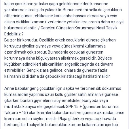
kalan çocuklarin yetiskin çaga geldiklerinde deri kanserine
yakalanma olasiligi da yüksektir. Bunun nedeni belki de çocuklarin
ciltlerinin günes tehlikesine karsi daha hassas olmasi veya evin
disina çiktiklari zaman üzerlerinde yetiskinlere oranla daha az giysi
bulunmasi olabilir. √ Gençleri Günesten Korunmaya Nasil Tesvik
Edebiliriz ?
Bu zor bir konudur. Özellikle erkek çocuklarini günese çikarken
koruyucu giysiler giymeye veya günes kremi kullanmaya
özendirmek çok zordur. Bu nedenle çocuklari günesten
korunmaya daha küçük yastan alistirmak gereklidir. Böylece
küçükken edindikleri aliskanliklari ergenlik çaginda da devam
ettirebilirler. Genç kizlara gelince, onlara da güneste fazla
kalmanin cildi daha da çabucak kiristiracagi hatirlatilmalidir.
Anne babalar genç çocuklari için sapka ve tercihen sik dokunmus
kumaslardan yapilmis uzun kollu giysiler satin almali ve günese
çikarken bunlari giymelerini söylemelidirler. Banyoda veya
mutfakta kolayca ele geçebilecek SPF 15 + (günesten korunma
faktörü + 15) olan kremler bulundurmali ve günese çikmadan önce
krem sürmeleri söylenmelidir. Plaja giderken veya açik havada
herhangi bir faaliyette bulunduklari zaman kullanmalari için tüp