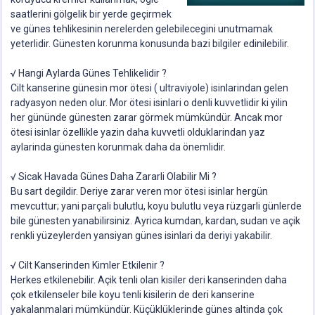
saatlerini gölgelik bir yerde geçirmek
ve günes tehlikesinin nerelerden gelebilecegini unutmamak
yeterlidir. Günesten korunma konusunda bazi bilgiler edinilebilir.
√ Hangi Aylarda Günes Tehlikelidir ?
Cilt kanserine günesin mor ötesi ( ultraviyole) isinlarindan gelen
radyasyon neden olur. Mor ötesi isinlari o denli kuvvetlidir ki yilin
her gününde günesten zarar görmek mümkündür. Ancak mor
ötesi isinlar özellikle yazin daha kuvvetli olduklarindan yaz
aylarinda günesten korunmak daha da önemlidir.
√ Sicak Havada Günes Daha Zararli Olabilir Mi ?
Bu sart degildir. Deriye zarar veren mor ötesi isinlar hergün
mevcuttur; yani parçali bulutlu, koyu bulutlu veya rüzgarli günlerde
bile günesten yanabilirsiniz. Ayrica kumdan, kardan, sudan ve açik
renkli yüzeylerden yansiyan günes isinlari da deriyi yakabilir.
√ Cilt Kanserinden Kimler Etkilenir ?
Herkes etkilenebilir. Açik tenli olan kisiler deri kanserinden daha
çok etkilenseler bile koyu tenli kisilerin de deri kanserine
yakalanmalari mümkündür. Küçüklüklerinde günes altinda çok