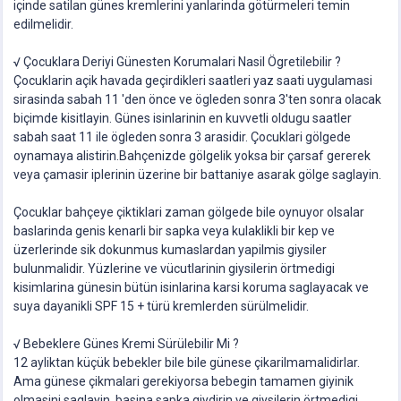
içinde satilan günes kremlerini yanlarinda götürmeleri temin
edilmelidir.
√ Çocuklara Deriyi Günesten Korumalari Nasil Ögretilebilir ?
Çocuklarin açik havada geçirdikleri saatleri yaz saati uygulamasi
sirasinda sabah 11 'den önce ve ögleden sonra 3'ten sonra olacak
biçimde kisitlayin. Günes isinlarinin en kuvvetli oldugu saatler
sabah saat 11 ile ögleden sonra 3 arasidir. Çocuklari gölgede
oynamaya alistirin.Bahçenizde gölgelik yoksa bir çarsaf gererek
veya çamasir iplerinin üzerine bir battaniye asarak gölge saglayin.
Çocuklar bahçeye çiktiklari zaman gölgede bile oynuyor olsalar
baslarinda genis kenarli bir sapka veya kulaklikli bir kep ve
üzerlerinde sik dokunmus kumaslardan yapilmis giysiler
bulunmalidir. Yüzlerine ve vücutlarinin giysilerin örtmedigi
kisimlarina günesin bütün isinlarina karsi koruma saglayacak ve
suya dayanikli SPF 15 + türü kremlerden sürülmelidir.
√ Bebeklere Günes Kremi Sürülebilir Mi ?
12 ayliktan küçük bebekler bile bile günese çikarilmamalidirlar.
Ama günese çikmalari gerekiyorsa bebegin tamamen giyinik
olmasini saglayin, basina sapka giydirin ve giysilerin örtmedigi