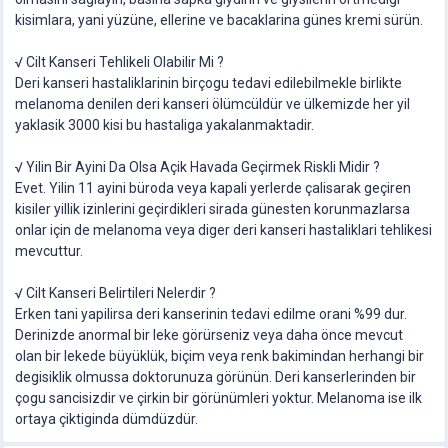
kisimlara, yani yüzüne, ellerine ve bacaklarina günes kremi sürün.
√ Cilt Kanseri Tehlikeli Olabilir Mi ?
Deri kanseri hastaliklarinin birçogu tedavi edilebilmekle birlikte
melanoma denilen deri kanseri ölümcüldür ve ülkemizde her yil
yaklasik 3000 kisi bu hastaliga yakalanmaktadir.
√ Yilin Bir Ayini Da Olsa Açik Havada Geçirmek Riskli Midir ?
Evet. Yilin 11 ayini büroda veya kapali yerlerde çalisarak geçiren
kisiler yillik izinlerini geçirdikleri sirada günesten korunmazlarsa
onlar için de melanoma veya diger deri kanseri hastaliklari tehlikesi
mevcuttur.
√ Cilt Kanseri Belirtileri Nelerdir ?
Erken tani yapilirsa deri kanserinin tedavi edilme orani %99 dur.
Derinizde anormal bir leke görürseniz veya daha önce mevcut
olan bir lekede büyüklük, biçim veya renk bakimindan herhangi bir
degisiklik olmussa doktorunuza görünün. Deri kanserlerinden bir
çogu sancisizdir ve çirkin bir görünümleri yoktur. Melanoma ise ilk
ortaya çiktiginda dümdüzdür.