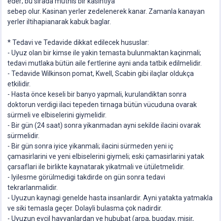
eder; bu sirada müthis bir kasintiya
sebep olur. Kasinan yerler zedelenerek kanar. Zamanla kanayan
yerler iltihapianarak kabuk baglar.
* Tedavi ve Tedavide dikkat edilecek hususlar:
- Uyuz olan bir kimse ile yakin temasta bulunmaktan kaçinmali;
tedavi mutlaka bütün aile fertlerine ayni anda tatbik edilmelidir.
- Tedavide Wilkinson pomat, Kwell, Scabin gibi ilaçlar oldukça
etkilidir.
- Hasta önce keseli bir banyo yapmali, kurulandiktan sonra
doktorun verdigi ilaci tepeden tirnaga bütün vücuduna ovarak
sürmeli ve elbiselerini giymelidir.
- Bir gün (24 saat) sonra yikanmadan ayni sekilde ilacini ovarak
sürmelidir.
- Bir gün sonra iyice yikanmali; ilacini sürmeden yeni iç
çamasirlarini ve yeni elbiselerini giymeli; eski çamasirlarini yatak
çarsaflari ile birlikte kaynatarak yikatmali ve ütületmelidir.
- Iyilesme görülmedigi takdirde on gün sonra tedavi
tekrarlanmalidir.
- Uyuzun kaynagi genelde hasta insanlardir. Ayni yatakta yatmakla
ve siki temasla geçer. Dolayli bulasma çok nadirdir.
- Uyuzun evcil hayvanlardan ve hububat (arpa, bugday, misir,