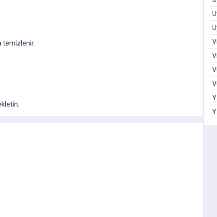
U
U
V
a temizlenir.
V
V
V
Y
ekletin.
Y