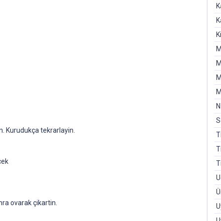
K
K
K
M
M
M
M
N
S
in. Kurudukça tekrarlayin.
T
T
cek
T
U
Ü
nra ovarak çikartin.
U
U