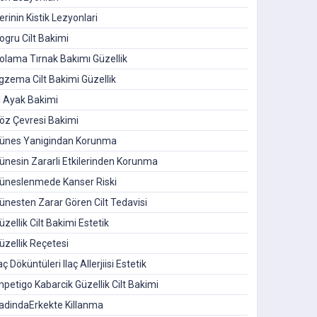
erinin Kistik Lezyonlari
ogru Cilt Bakimi
olama Tırnak Bakımı Güzellik
gzema Cilt Bakimi Güzellik
l Ayak Bakimi
öz Çevresi Bakimi
ünes Yanigindan Korunma
ünesin Zararli Etkilerinden Korunma
üneslenmede Kanser Riski
ünesten Zarar Gören Cilt Tedavisi
üzellik Cilt Bakimi Estetik
üzellik Reçetesi
laç Döküntüleri Ilaç Allerjiisi Estetik
mpetigo Kabarcik Güzellik Cilt Bakimi
adindaErkekte Killanma