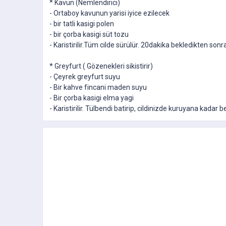
* Kavun (Nemlendirici)
- Ortaboy kavunun yarisi iyice ezilecek
- bir tatli kasigi polen
- bir çorba kasigi süt tozu
- Karistirilir.Tüm cilde sürülür. 20dakika bekledikten sonr
* Greyfurt ( Gözenekleri sikistirir)
- Çeyrek greyfurt suyu
- Bir kahve fincani maden suyu
- Bir çorba kasigi elma yagi
- Karistirilir. Tülbendi batirip, cildinizde kuruyana kadar b