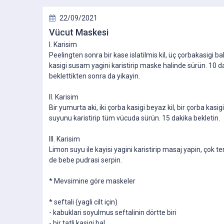
22/09/2021
Vücut Maskesi
I. Karisim
Peelingten sonra bir kase islatilmis kil, üç çorbakasigi ba
kasigi susam yagini karistirip maske halinde sürün. 10 d
beklettikten sonra da yikayin.
II. Karisim
Bir yumurta aki, iki çorba kasigi beyaz kil, bir çorba kasigi
suyunu karistirip tüm vücuda sürün. 15 dakika bekletin.
III. Karisim
Limon suyu ile kayisi yagini karistirip masaj yapin, çok t
de bebe pudrasi serpin.
* Mevsimine göre maskeler
* seftali (yagli cilt için)
- kabuklari soyulmus seftalinin dörtte biri
- bir tatli kasigi bal