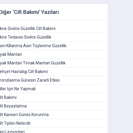
Diğer 'Cilt Bakımı' Yazıları
kne Sivilce Güzellik Cilt Bakimi
kne Tedavisi Sivilce Güzellik
siri Killanma Asiri Tüylenme Güzellik
yak Mantari
yak Mantari Tirnak Mantari Güzellik
ehçet Hastaligi Cilt Bakimi
ronzlasma Günesin Zararli Etkisi
iller Için Ne Yapmali
ilt Bakimi
ilt Beyazlatma
ilt Kanseri Günes Korunma
ilt Tipleri Nelerdir
eri Lezyonlari