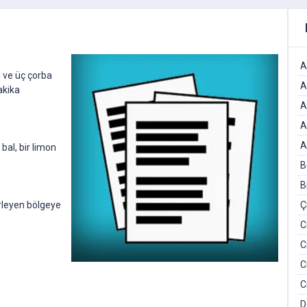
A
l ve üç çorba
A
akika
A
A
A
 bal, bir limon
B
B
Ç
erleyen bölgeye
C
C
C
C
D