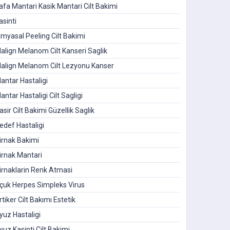
afa Mantari Kasik Mantari Cilt Bakimi
asinti
imyasal Peeling Cilt Bakimi
align Melanom Cilt Kanseri Saglik
align Melanom Cilt Lezyonu Kanser
antar Hastaligi
antar Hastaligi Cilt Sagligi
asir Cilt Bakimi Güzellik Saglik
edef Hastaligi
irnak Bakimi
irnak Mantari
irnaklarin Renk Atmasi
çuk Herpes Simpleks Virus
rtiker Cilt Bakımı Estetik
yuz Hastaligi
yuz Kasinti Cilt Bakimi