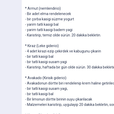
* Armut (nemlendirici)
- Bir adet elma rendelenecek
- bir çorba kasigi süzme yogurt
- yarim tatli kasigi bal
- yarim tatli kasigi badem yagi
- Karistirip, temiz cilde sürün. 20 dakika bekletin.
* Kiraz (Leke giderici)
- 4 adet kirazi ezip çekirdek ve kabugunu çikarin
- bir tatli kasigi bal
- bir tatli kasigi susam yagi
- Karistirip, haftada bir gün cilde sürün. 30 dakika beklet
* Avakado (Kirisik giderici)
- Avakadonun dörtte biri rendelenip krem haline getirile
- bir tatli kasigi susam yagi,
- bir tatli kasigi bal
- Bir limonun dörtte birinin suyu çikarilacak
- Malzemeleri karistirip, uygulayip 20 dakika bekletin, so