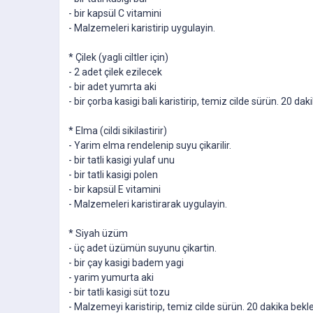
- bir kapsül C vitamini
- Malzemeleri karistirip uygulayin.
* Çilek (yagli ciltler için)
- 2 adet çilek ezilecek
- bir adet yumrta aki
- bir çorba kasigi bali karistirip, temiz cilde sürün. 20 dak
* Elma (cildi sikilastirir)
- Yarim elma rendelenip suyu çikarilir.
- bir tatli kasigi yulaf unu
- bir tatli kasigi polen
- bir kapsül E vitamini
- Malzemeleri karistirarak uygulayin.
* Siyah üzüm
- üç adet üzümün suyunu çikartin.
- bir çay kasigi badem yagi
- yarim yumurta aki
- bir tatli kasigi süt tozu
- Malzemeyi karistirip, temiz cilde sürün. 20 dakika bekle