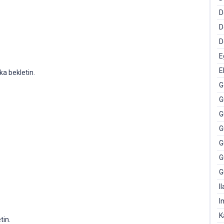
D
D
D
E
E
ika bekletin.
G
G
G
G
G
G
G
I
I
K
tin.