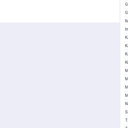
G
G
I
I
K
K
K
K
M
M
M
M
N
S
T