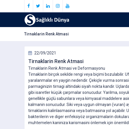
Tirnaklarin Renk Atmasi
22/09/2021
Tirnaklarin Renk Atmasi
Tirnaklarin Renk Atmasi ve Deformasyonu
Tirnaklarin birçok sekilde rengi veya biçimi bozulabilir. U
yaralanmalar en yaygin nedendir. Çekiçle vurma sonras
parmaginizin tirnagi altindaki siyah nokta kandir. Uçlard
gibi isaretler küçük çarpmalar sonucudur. Yarilma, soyu
genellikle güçlü sabunlara veya kimyasal maddelere asi
kalmanin sonucudur. Siki veya uygun olmayan (vuran) a
tirnaklarini kalinlasmasina veya batmasina yol açabilir.
bakterilerin ve diger enfeksiyöz organizmalarin dokular
muhtemelen kaniniza karismasini önlemek için önemlidi