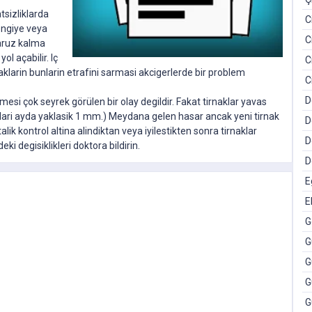
tsizliklarda
C
rengiye veya
C
aruz kalma
ol açabilir. Iç
C
rnaklarin bunlarin etrafini sarmasi akcigerlerde bir problem
C
D
esmesi çok seyrek görülen bir olay degildir. Fakat tirnaklar yavas
lari ayda yaklasik 1 mm.) Meydana gelen hasar ancak yeni tirnak
D
ik kontrol altina alindiktan veya iyilestikten sonra tirnaklar
D
i degisiklikleri doktora bildirin.
D
E
E
G
G
G
G
G