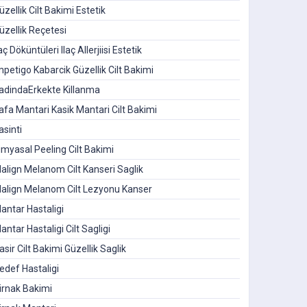
üzellik Cilt Bakimi Estetik
üzellik Reçetesi
laç Döküntüleri Ilaç Allerjiisi Estetik
mpetigo Kabarcik Güzellik Cilt Bakimi
adindaErkekte Killanma
afa Mantari Kasik Mantari Cilt Bakimi
asinti
imyasal Peeling Cilt Bakimi
align Melanom Cilt Kanseri Saglik
align Melanom Cilt Lezyonu Kanser
antar Hastaligi
antar Hastaligi Cilt Sagligi
asir Cilt Bakimi Güzellik Saglik
edef Hastaligi
irnak Bakimi