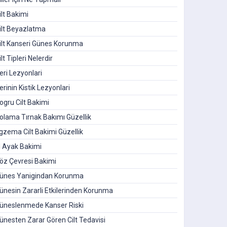
ilt Bakimi
ilt Beyazlatma
ilt Kanseri Günes Korunma
ilt Tipleri Nelerdir
eri Lezyonlari
erinin Kistik Lezyonlari
ogru Cilt Bakimi
olama Tırnak Bakımı Güzellik
gzema Cilt Bakimi Güzellik
l Ayak Bakimi
öz Çevresi Bakimi
ünes Yanigindan Korunma
ünesin Zararli Etkilerinden Korunma
üneslenmede Kanser Riski
ünesten Zarar Gören Cilt Tedavisi