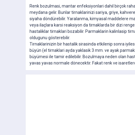
Renk bozulmasi, mantar enfeksiyonlari dahil birçok raha
meydana gelir. Bunlar tirnaklarinizi sariya, griye, kahve
siyaha döndürebilir. Yaralanma, kimyasal maddelere m
veya ilaçlara karsi reaksiyon da tirnaklarda bir dizi renge y
hastaliklar tirnaklari bozabilir. Parmaklarin kalinlasip ti
oldugunu gösterebilir.
Tirnaklarinizin bir hastalik sirasinda etkilenip sonra iyil
büyün (el tirnaklari ayda yaklasik 3 mm. ve ayak parmak
büyümesi ile tamir edilebilir. Bozulmaya neden olan hastal
yavas yavas normale dönecektir. Fakat renk ve isaretlerdek