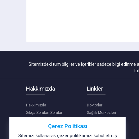
Sitemizdeki tüm bilgiler ve içerikler sadece bilgi edinme 
tu
Hakkımızda
Linkler
Hakkımızda
Doktorlar
Sıkça Sorulan Sorular
Sağlık Merkezleri
Yardım
Yazılar
Çerez Politikası
Kariyer
Videolar
Site Haritası
Haberler
Sitemizi kullanarak çezer politikamızı kabul etmiş