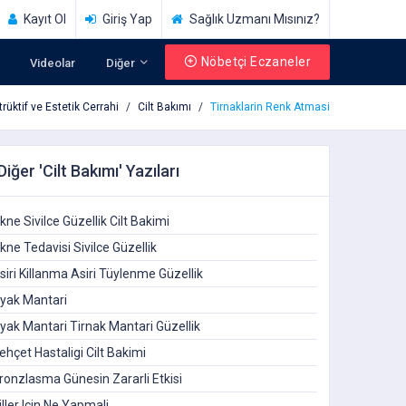
Kayıt Ol
Giriş Yap
Sağlık Uzmanı Mısınız?
Nöbetçi Eczaneler
Videolar
Diğer
rüktif ve Estetik Cerrahi
Cilt Bakımı
Tirnaklarin Renk Atmasi
Diğer 'Cilt Bakımı' Yazıları
kne Sivilce Güzellik Cilt Bakimi
kne Tedavisi Sivilce Güzellik
siri Killanma Asiri Tüylenme Güzellik
yak Mantari
yak Mantari Tirnak Mantari Güzellik
ehçet Hastaligi Cilt Bakimi
ronzlasma Günesin Zararli Etkisi
iller Için Ne Yapmali