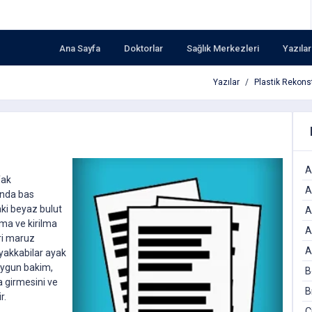
Ana Sayfa
Doktorlar
Sağlık Merkezleri
Yazılar
Yazılar
Plastik Rekonst
A
fak
A
inda bas
aki beyaz bulut
A
lma ve kirilma
A
ri maruz
A
yakkabilar ayak
 Uygun bakim,
B
a girmesini ve
B
r.
Ç