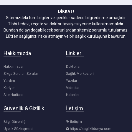
DİKKAT!
Sitemizdeki tüm bilgiler ve içerikler sadece bilgi edinme amaçlıdır.
Tıbbi tedavi, reçete ve doktor tavsiyesi yerine kullanılmamalıdır.
Bundan dolayı doğabilecek sorunlardan sitemiz sorumlu tutulamaz.
Lütfen sağlığınızı riske atmayın ve bir sağlık kuruluşuna başvurun.
Hakkımızda
Linkler
Hakkımızda
Doktorlar
Sıkça Sorulan Sorular
Sağlık Merkezleri
Yardım
Yazılar
Kariyer
Videolar
Site Haritası
Haberler
Güvenlik & Gizlilik
İletişim
Bilgi Güvenliği
İletişim
Üyelik Sözleşmesi
https://sagliklidunya.com