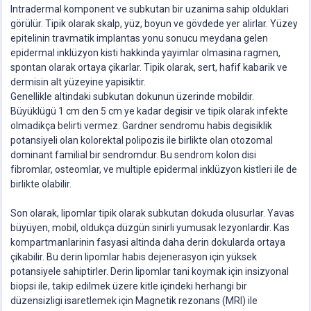
Intradermal komponent ve subkutan bir uzanima sahip olduklari
görülür. Tipik olarak skalp, yüz, boyun ve gövdede yer alirlar. Yüzey
epitelinin travmatik implantas yonu sonucu meydana gelen
epidermal inklüzyon kisti hakkinda yayimlar olmasina ragmen,
spontan olarak ortaya çikarlar. Tipik olarak, sert, hafif kabarik ve
dermisin alt yüzeyine yapisiktir.
Genellikle altindaki subkutan dokunun üzerinde mobildir.
Büyüklügü 1 cm den 5 cm ye kadar degisir ve tipik olarak infekte
olmadikça belirti vermez. Gardner sendromu habis degisiklik
potansiyeli olan kolorektal polipozis ile birlikte olan otozomal
dominant familial bir sendromdur. Bu sendrom kolon disi
fibromlar, osteomlar, ve multiple epidermal inklüzyon kistleri ile de
birlikte olabilir.
Son olarak, lipomlar tipik olarak subkutan dokuda olusurlar. Yavas
büyüyen, mobil, oldukça düzgün sinirli yumusak lezyonlardir. Kas
kompartmanlarinin fasyasi altinda daha derin dokularda ortaya
çikabilir. Bu derin lipomlar habis dejenerasyon için yüksek
potansiyele sahiptirler. Derin lipomlar tani koymak için insizyonal
biopsi ile, takip edilmek üzere kitle içindeki herhangi bir
düzensizligi isaretlemek için Magnetik rezonans (MRI) ile