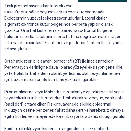
Tipik prezantasyonu kas laterali veya
nazo-frontal bölge boyunca erken çocukluk çagmdadir.
Ekdodermin yüzeyel sekestrasyonudurlar. Lateral kistler
zigomatiko-frontal sutur bölgesinde periosta yapisik olarak
gözükür. Orta hat kistler en sik olarak nazo-frontal bölgede
bulunur ve ön kafa tabaninin orta hattina dogru uzanabilir Diger
orta hat dermoid kistler anterior ve posterior fontaneller boyunca
ortaya çikabilir.
Orta hat kistleri bilgisayarli tomografi (BT) ile incelenmelidir.
Penetrasyon derinligine dayali olarak yüzeyel eksizyon genellikle
yeterli olabilir. Daha derin olarak yerlesmis olan lezyonlar tedavi
için bazen nörosirurji ile kombine yaklasim gerektirir.
Pilomatriksoma veya Malherbe' nin kalsifiye epiteliomasi kil yapisi
veya folikülünün bir tümörüdür. Tipik olarak yüz boyun, ve skalpte
(saçli deri) ortaya çikar. Fizik muayenede siklikla epidermal
inklüzyon kistine benzerler, fakat daha sert ve hareketsiz olmaya
egilimlidirler, ve muayenede kalsifikasyonlara sahip oldugu görülür.
Epidermal inklüzyon kistleri en sik görülen cilt lezyonlaridir.